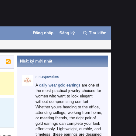
Đăng nhập
Đăng ký
Tìm kiếm
Nhật ký mới nhất
siriusjewelers
Binance
MEXC
A
daily wear gold earrings
are one of
the most practical jewelry choices for
women who want to look elegant
without compromising comfort.
Whether you're heading to the office,
attending college, working from home,
or meeting friends, the right pair of
gold earrings can complete your look
effortlessly. Lightweight, durable, and
timeless, these earrings are designed
B Token