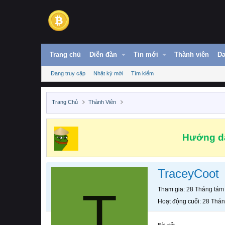
Trang chủ
Diễn đàn
Tin mới
Thành viên
Da
Đang truy cập
Nhật ký mới
Tìm kiếm
Trang Chủ
Thành Viên
Hướng dẫ
TraceyCoot
T
Tham gia
28 Tháng tám
Hoạt động cuối
28 Thán
Bài viết