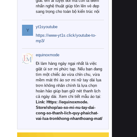
giác êm ái tuyệt đối mà còn là điểm
nhấn nghệ thuật giúp tôn lên vẻ đẹp
sang trọng cho toàn bộ kiến trúc nội
thất.
yt1syoutube
Tuy nhiên, giữa thị trường đa dạng
Y
với vô vàn thương hiệu và mẫu mã
https://www-yt1s.click/youtube-to-
như hiện nay, làm thế nào để chọn
mp3/
được những bộ chăn ga gối đệm cao
cấp thực sự chất lượng, phù hợp với
equinoxmode
khí hậu và nhu cầu sử dụng của gia
đình? Hãy cùng chúng tôi đi tìm lời
Đi làm hàng ngày ngại nhất là việc
giải đáp chi tiết qua bài viết dưới đây.
giặt ủi sơ mi phức tạp. Nếu bạn đang
tìm một chiếc áo vừa chỉn chu, vừa
1. Tại sao các gia đình hiện đại lại ưa
mềm mát thì áo sơ mi nữ tay dài lụa
chuộng chăn ga gối đệm cao cấp?
trơn không nhăn chính là lựa chọn
hoàn hảo giúp bạn giữ nét thanh lịch
Khác với các dòng sản phẩm thông
cả ngày dài. Xem chi tiết mẫu áo tại:
thường, những bộ chăn ga gối đệm
Link: Https: //equinoxmode.
cao cấp trải qua quy trình sản xuất
Store/shop/ao-so-mi-nu-tay-dai-
nghiêm ngặt từ khâu chọn lọc nguyên
cong-so-thanh-lich-quy-phaichat-
liệu tự nhiên đến công nghệ dệt
vai-lua-tronkhong-nhanthoang-mat/
nhuộm hiện đại không chứa hóa chất
độc hại. Khi sử dụng dòng sản phẩm
này, bạn sẽ cảm nhận rõ rệt sự khác