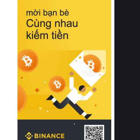
biệt từ bề mặt vải mềm mịn, khả năng
thoáng khí tuyệt vời cho đến độ đàn
hồi chuẩn xác của phần đệm nâng đỡ
cột sống.
Bên cạnh đó, việc lựa chọn các dòng
sản phẩm đạt chuẩn chất lượng quốc
tế còn giúp ngăn ngừa tình trạng kích
ứng da, hạn chế sự phát triển của vi
khuẩn và nấm mốc trong điều kiện
thời tiết nóng ẩm. Bạn có thể tìm hiểu
thêm các nghiên cứu khoa học về tác
động của giấc ngủ và môi trường
phòng ngủ đối với sức khỏe con
người tại Sleep Foundation (External
Link) để có cái nhìn toàn diện hơn.
2. Các tiêu chí vàng khi lựa chọn
chăn ga gối đệm cao cấp cho phòng
ngủ
Để sở hữu một bộ chăn ga gối đệm
cao cấp hoàn hảo cả về thẩm mỹ lẫn
công năng, người tiêu dùng cần cân
nhắc kỹ lưỡng các tiêu chí quan trọng