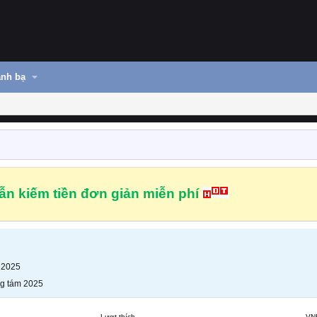
nh bạ
n kiếm tiền đơn giản miễn phí
 2025
g tám 2025
Lượt thích
VN