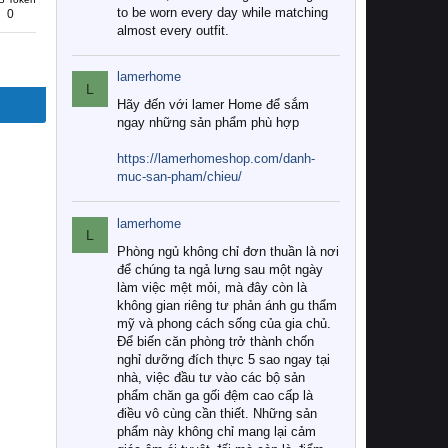
to be worn every day while matching
0
almost every outfit.
lamerhome
L
Hãy đến với lamer Home để sắm
ngay những sản phẩm phù hợp
https://lamerhomeshop.com/danh-
muc-san-pham/chieu/
lamerhome
L
Phòng ngủ không chỉ đơn thuần là nơi
để chúng ta ngả lưng sau một ngày
làm việc mệt mỏi, mà đây còn là
không gian riêng tư phản ánh gu thẩm
mỹ và phong cách sống của gia chủ.
Để biến căn phòng trở thành chốn
nghỉ dưỡng đích thực 5 sao ngay tại
nhà, việc đầu tư vào các bộ sản
phẩm chăn ga gối đệm cao cấp là
điều vô cùng cần thiết. Những sản
phẩm này không chỉ mang lại cảm