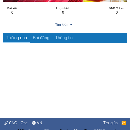
Bài viết
Lượt thích
VNB Token
0
0
0
Tìm kiếm
Tường nhà
Bài đăng
Thông tin
CNG - One
VN
Trợ giúp
R
S