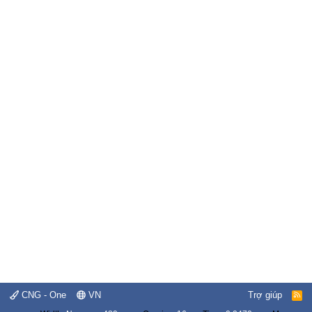
CNG - One
VN
Trợ giúp
R
S