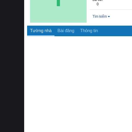
0
Tìm kiếm
Tường nhà
Bài đăng
Thông tin