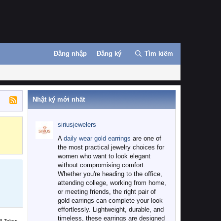
Đăng nhập
Đăng ký
Tìm kiếm
Nhật ký mới nhất
siriusjewelers
Binance
MEXC
A
daily wear gold earrings
are one of
the most practical jewelry choices for
women who want to look elegant
without compromising comfort.
Whether you're heading to the office,
attending college, working from home,
or meeting friends, the right pair of
gold earrings can complete your look
effortlessly. Lightweight, durable, and
timeless, these earrings are designed
B Token