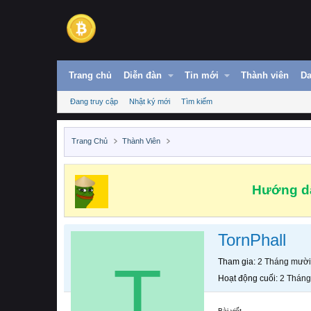
Trang chủ
Diễn đàn
Tin mới
Thành viên
Da
Đang truy cập
Nhật ký mới
Tìm kiếm
Trang Chủ
Thành Viên
Hướng dẫ
TornPhall
T
Tham gia
2 Tháng mười
Hoạt động cuối
2 Tháng
Bài viết