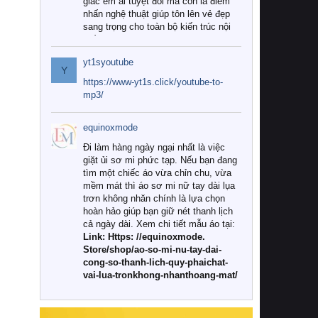
giác êm ái tuyệt đối mà còn là điểm
nhấn nghệ thuật giúp tôn lên vẻ đẹp
sang trọng cho toàn bộ kiến trúc nội
thất.
yt1syoutube
Tuy nhiên, giữa thị trường đa dạng
Y
với vô vàn thương hiệu và mẫu mã
https://www-yt1s.click/youtube-to-
như hiện nay, làm thế nào để chọn
mp3/
được những bộ chăn ga gối đệm cao
cấp thực sự chất lượng, phù hợp với
equinoxmode
khí hậu và nhu cầu sử dụng của gia
đình? Hãy cùng chúng tôi đi tìm lời
Đi làm hàng ngày ngại nhất là việc
giải đáp chi tiết qua bài viết dưới đây.
giặt ủi sơ mi phức tạp. Nếu bạn đang
tìm một chiếc áo vừa chỉn chu, vừa
1. Tại sao các gia đình hiện đại lại ưa
mềm mát thì áo sơ mi nữ tay dài lụa
chuộng chăn ga gối đệm cao cấp?
trơn không nhăn chính là lựa chọn
hoàn hảo giúp bạn giữ nét thanh lịch
Khác với các dòng sản phẩm thông
cả ngày dài. Xem chi tiết mẫu áo tại:
thường, những bộ chăn ga gối đệm
Link: Https: //equinoxmode.
cao cấp trải qua quy trình sản xuất
Store/shop/ao-so-mi-nu-tay-dai-
nghiêm ngặt từ khâu chọn lọc nguyên
cong-so-thanh-lich-quy-phaichat-
liệu tự nhiên đến công nghệ dệt
vai-lua-tronkhong-nhanthoang-mat/
nhuộm hiện đại không chứa hóa chất
độc hại. Khi sử dụng dòng sản phẩm
này, bạn sẽ cảm nhận rõ rệt sự khác