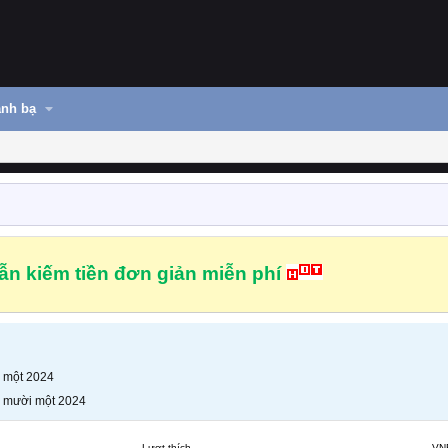
nh bạ
n kiếm tiền đơn giản miễn phí
 một 2024
 mười một 2024
Lượt thích
VN