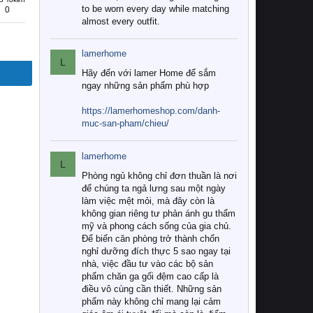
to be worn every day while matching
0
almost every outfit.
lamerhome
L
Hãy đến với lamer Home để sắm
ngay những sản phẩm phù hợp
https://lamerhomeshop.com/danh-
muc-san-pham/chieu/
lamerhome
L
Phòng ngủ không chỉ đơn thuần là nơi
để chúng ta ngả lưng sau một ngày
làm việc mệt mỏi, mà đây còn là
không gian riêng tư phản ánh gu thẩm
mỹ và phong cách sống của gia chủ.
Để biến căn phòng trở thành chốn
nghỉ dưỡng đích thực 5 sao ngay tại
nhà, việc đầu tư vào các bộ sản
phẩm chăn ga gối đệm cao cấp là
điều vô cùng cần thiết. Những sản
phẩm này không chỉ mang lại cảm