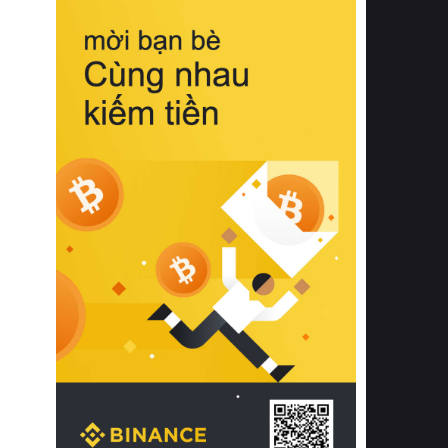
biệt từ bề mặt vải mềm mịn, khả năng
thoáng khí tuyệt vời cho đến độ đàn
hồi chuẩn xác của phần đệm nâng đỡ
cột sống.
Bên cạnh đó, việc lựa chọn các dòng
sản phẩm đạt chuẩn chất lượng quốc
tế còn giúp ngăn ngừa tình trạng kích
ứng da, hạn chế sự phát triển của vi
khuẩn và nấm mốc trong điều kiện
thời tiết nóng ẩm. Bạn có thể tìm hiểu
thêm các nghiên cứu khoa học về tác
động của giấc ngủ và môi trường
phòng ngủ đối với sức khỏe con
người tại Sleep Foundation (External
Link) để có cái nhìn toàn diện hơn.
2. Các tiêu chí vàng khi lựa chọn
chăn ga gối đệm cao cấp cho phòng
ngủ
Để sở hữu một bộ chăn ga gối đệm
cao cấp hoàn hảo cả về thẩm mỹ lẫn
công năng, người tiêu dùng cần cân
nhắc kỹ lưỡng các tiêu chí quan trọng