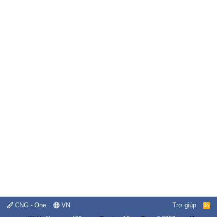
CNG - One
VN
Trợ giúp
R
S