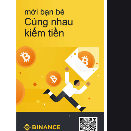
biệt từ bề mặt vải mềm mịn, khả năng
thoáng khí tuyệt vời cho đến độ đàn
hồi chuẩn xác của phần đệm nâng đỡ
cột sống.
Bên cạnh đó, việc lựa chọn các dòng
sản phẩm đạt chuẩn chất lượng quốc
tế còn giúp ngăn ngừa tình trạng kích
ứng da, hạn chế sự phát triển của vi
khuẩn và nấm mốc trong điều kiện
thời tiết nóng ẩm. Bạn có thể tìm hiểu
thêm các nghiên cứu khoa học về tác
động của giấc ngủ và môi trường
phòng ngủ đối với sức khỏe con
người tại Sleep Foundation (External
Link) để có cái nhìn toàn diện hơn.
2. Các tiêu chí vàng khi lựa chọn
chăn ga gối đệm cao cấp cho phòng
ngủ
Để sở hữu một bộ chăn ga gối đệm
cao cấp hoàn hảo cả về thẩm mỹ lẫn
công năng, người tiêu dùng cần cân
nhắc kỹ lưỡng các tiêu chí quan trọng