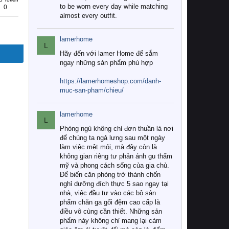
to be worn every day while matching
0
almost every outfit.
lamerhome
L
Hãy đến với lamer Home để sắm
ngay những sản phẩm phù hợp
https://lamerhomeshop.com/danh-
muc-san-pham/chieu/
lamerhome
L
Phòng ngủ không chỉ đơn thuần là nơi
để chúng ta ngả lưng sau một ngày
làm việc mệt mỏi, mà đây còn là
không gian riêng tư phản ánh gu thẩm
mỹ và phong cách sống của gia chủ.
Để biến căn phòng trở thành chốn
nghỉ dưỡng đích thực 5 sao ngay tại
nhà, việc đầu tư vào các bộ sản
phẩm chăn ga gối đệm cao cấp là
điều vô cùng cần thiết. Những sản
phẩm này không chỉ mang lại cảm