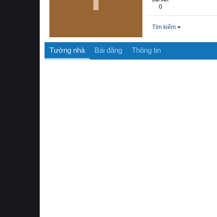
0
Tìm kiếm
Tường nhà
Bài đăng
Thông tin