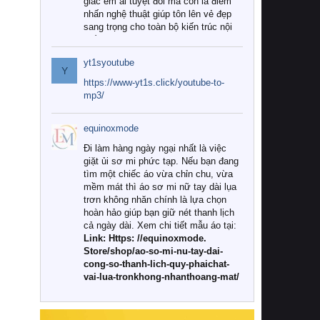
giác êm ái tuyệt đối mà còn là điểm
nhấn nghệ thuật giúp tôn lên vẻ đẹp
sang trọng cho toàn bộ kiến trúc nội
thất.
yt1syoutube
Tuy nhiên, giữa thị trường đa dạng
Y
với vô vàn thương hiệu và mẫu mã
https://www-yt1s.click/youtube-to-
như hiện nay, làm thế nào để chọn
mp3/
được những bộ chăn ga gối đệm cao
cấp thực sự chất lượng, phù hợp với
equinoxmode
khí hậu và nhu cầu sử dụng của gia
đình? Hãy cùng chúng tôi đi tìm lời
Đi làm hàng ngày ngại nhất là việc
giải đáp chi tiết qua bài viết dưới đây.
giặt ủi sơ mi phức tạp. Nếu bạn đang
tìm một chiếc áo vừa chỉn chu, vừa
1. Tại sao các gia đình hiện đại lại ưa
mềm mát thì áo sơ mi nữ tay dài lụa
chuộng chăn ga gối đệm cao cấp?
trơn không nhăn chính là lựa chọn
hoàn hảo giúp bạn giữ nét thanh lịch
Khác với các dòng sản phẩm thông
cả ngày dài. Xem chi tiết mẫu áo tại:
thường, những bộ chăn ga gối đệm
Link: Https: //equinoxmode.
cao cấp trải qua quy trình sản xuất
Store/shop/ao-so-mi-nu-tay-dai-
nghiêm ngặt từ khâu chọn lọc nguyên
cong-so-thanh-lich-quy-phaichat-
liệu tự nhiên đến công nghệ dệt
vai-lua-tronkhong-nhanthoang-mat/
nhuộm hiện đại không chứa hóa chất
độc hại. Khi sử dụng dòng sản phẩm
này, bạn sẽ cảm nhận rõ rệt sự khác