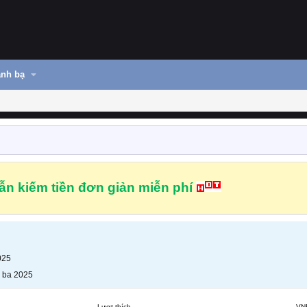
nh bạ
n kiếm tiền đơn giản miễn phí
025
 ba 2025
Lượt thích
VN