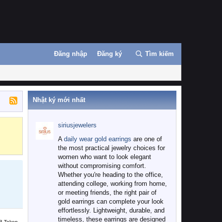
Đăng nhập
Đăng ký
Tìm kiếm
Nhật ký mới nhất
siriusjewelers
Binance
MEXC
A
daily wear gold earrings
are one of
the most practical jewelry choices for
women who want to look elegant
without compromising comfort.
Whether you're heading to the office,
attending college, working from home,
or meeting friends, the right pair of
gold earrings can complete your look
effortlessly. Lightweight, durable, and
timeless, these earrings are designed
B Token