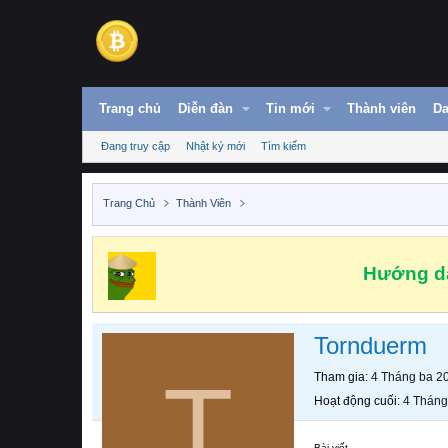
Trang chủ
Diễn đàn
Tin mới
Thành viên
Da
Đang truy cập
Nhật ký mới
Tìm kiếm
Trang Chủ
Thành Viên
Hướng dẫ
Tornduerm
T
Tham gia
4 Tháng ba 2
Hoạt động cuối
4 Tháng
Bài viết