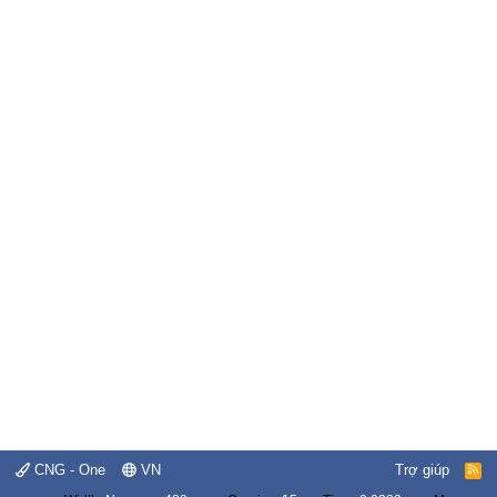
CNG - One
VN
Trợ giúp
R
S