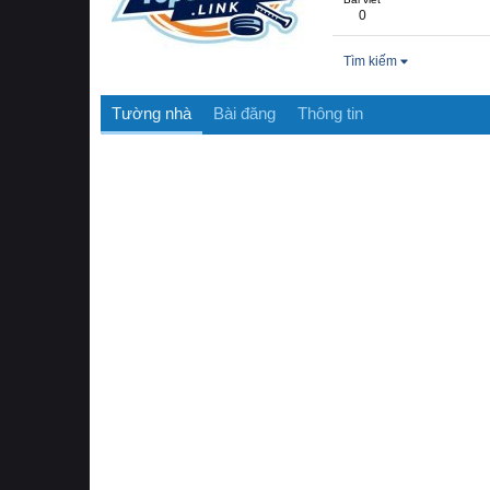
0
Tìm kiếm
Tường nhà
Bài đăng
Thông tin