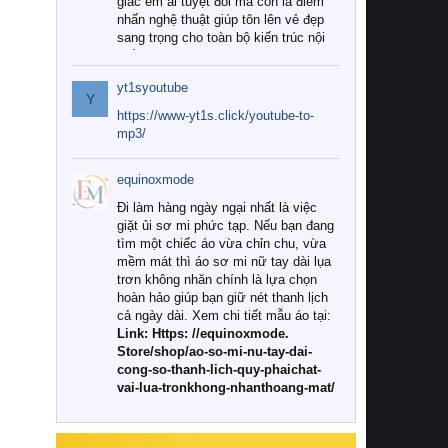
giác êm ái tuyệt đối mà còn là điểm
nhấn nghệ thuật giúp tôn lên vẻ đẹp
sang trọng cho toàn bộ kiến trúc nội
thất.
yt1syoutube
Tuy nhiên, giữa thị trường đa dạng
Y
với vô vàn thương hiệu và mẫu mã
https://www-yt1s.click/youtube-to-
như hiện nay, làm thế nào để chọn
mp3/
được những bộ chăn ga gối đệm cao
cấp thực sự chất lượng, phù hợp với
equinoxmode
khí hậu và nhu cầu sử dụng của gia
đình? Hãy cùng chúng tôi đi tìm lời
Đi làm hàng ngày ngại nhất là việc
giải đáp chi tiết qua bài viết dưới đây.
giặt ủi sơ mi phức tạp. Nếu bạn đang
tìm một chiếc áo vừa chỉn chu, vừa
1. Tại sao các gia đình hiện đại lại ưa
mềm mát thì áo sơ mi nữ tay dài lụa
chuộng chăn ga gối đệm cao cấp?
trơn không nhăn chính là lựa chọn
hoàn hảo giúp bạn giữ nét thanh lịch
Khác với các dòng sản phẩm thông
cả ngày dài. Xem chi tiết mẫu áo tại:
thường, những bộ chăn ga gối đệm
Link: Https: //equinoxmode.
cao cấp trải qua quy trình sản xuất
Store/shop/ao-so-mi-nu-tay-dai-
nghiêm ngặt từ khâu chọn lọc nguyên
cong-so-thanh-lich-quy-phaichat-
liệu tự nhiên đến công nghệ dệt
vai-lua-tronkhong-nhanthoang-mat/
nhuộm hiện đại không chứa hóa chất
độc hại. Khi sử dụng dòng sản phẩm
này, bạn sẽ cảm nhận rõ rệt sự khác