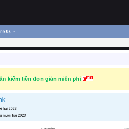
nh bạ
n kiếm tiền đơn giản miễn phí
nk
i hai 2023
g mười hai 2023
Lượt thích
VN