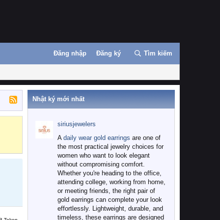
Đăng nhập
Đăng ký
Tìm kiếm
Nhật ký mới nhất
siriusjewelers
Binance
MEXC
A
daily wear gold earrings
are one of
the most practical jewelry choices for
women who want to look elegant
without compromising comfort.
Whether you're heading to the office,
attending college, working from home,
or meeting friends, the right pair of
gold earrings can complete your look
effortlessly. Lightweight, durable, and
timeless, these earrings are designed
B Token