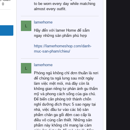
to be worn every day while matching
0
almost every outfit.
lamerhome
L
Hãy đến với lamer Home để sắm
ngay những sản phẩm phù hợp
https://lamerhomeshop.com/danh-
muc-san-pham/chieu/
lamerhome
L
Phòng ngủ không chỉ đơn thuần là nơi
để chúng ta ngả lưng sau một ngày
làm việc mệt mỏi, mà đây còn là
không gian riêng tư phản ánh gu thẩm
mỹ và phong cách sống của gia chủ.
Để biến căn phòng trở thành chốn
nghỉ dưỡng đích thực 5 sao ngay tại
nhà, việc đầu tư vào các bộ sản
phẩm chăn ga gối đệm cao cấp là
điều vô cùng cần thiết. Những sản
phẩm này không chỉ mang lại cảm