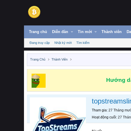
Trang chủ
Diễn đàn
Tin mới
Thành viên
Da
Đang truy cập
Nhật ký mới
Tìm kiếm
Trang Chủ
Thành Viên
Hướng dẫ
topstreamsli
Tham gia
27 Tháng mườ
Hoạt động cuối
27 Thán
Bài viết