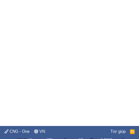
CNG - One
VN
Trợ giúp
R
S