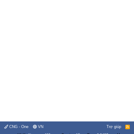
CNG - One
VN
Trợ giúp
R
S