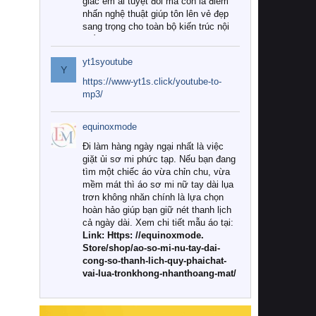
giác êm ái tuyệt đối mà còn là điểm
nhấn nghệ thuật giúp tôn lên vẻ đẹp
sang trọng cho toàn bộ kiến trúc nội
thất.
yt1syoutube
Tuy nhiên, giữa thị trường đa dạng
Y
với vô vàn thương hiệu và mẫu mã
https://www-yt1s.click/youtube-to-
như hiện nay, làm thế nào để chọn
mp3/
được những bộ chăn ga gối đệm cao
cấp thực sự chất lượng, phù hợp với
equinoxmode
khí hậu và nhu cầu sử dụng của gia
đình? Hãy cùng chúng tôi đi tìm lời
Đi làm hàng ngày ngại nhất là việc
giải đáp chi tiết qua bài viết dưới đây.
giặt ủi sơ mi phức tạp. Nếu bạn đang
tìm một chiếc áo vừa chỉn chu, vừa
1. Tại sao các gia đình hiện đại lại ưa
mềm mát thì áo sơ mi nữ tay dài lụa
chuộng chăn ga gối đệm cao cấp?
trơn không nhăn chính là lựa chọn
hoàn hảo giúp bạn giữ nét thanh lịch
Khác với các dòng sản phẩm thông
cả ngày dài. Xem chi tiết mẫu áo tại:
thường, những bộ chăn ga gối đệm
Link: Https: //equinoxmode.
cao cấp trải qua quy trình sản xuất
Store/shop/ao-so-mi-nu-tay-dai-
nghiêm ngặt từ khâu chọn lọc nguyên
cong-so-thanh-lich-quy-phaichat-
liệu tự nhiên đến công nghệ dệt
vai-lua-tronkhong-nhanthoang-mat/
nhuộm hiện đại không chứa hóa chất
độc hại. Khi sử dụng dòng sản phẩm
này, bạn sẽ cảm nhận rõ rệt sự khác