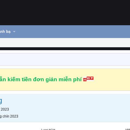
nh bạ
n kiếm tiền đơn giản miễn phí
g
n 2023
g chín 2023
Lượt thích
VN