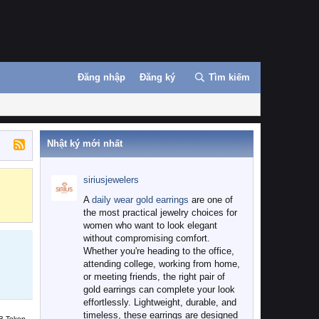
Đăng nhập
Đăng ký
Tìm kiếm
Nhật ký mới nhất
siriusjewelers
Binance
MEXC
A
daily wear gold earrings
are one of
the most practical jewelry choices for
women who want to look elegant
without compromising comfort.
Whether you're heading to the office,
attending college, working from home,
or meeting friends, the right pair of
gold earrings can complete your look
effortlessly. Lightweight, durable, and
timeless, these earrings are designed
B Token