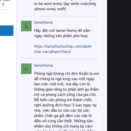
to be worn every day while matching
0
almost every outfit.
lamerhome
L
Hãy đến với lamer Home để sắm
ngay những sản phẩm phù hợp
https://lamerhomeshop.com/danh-
muc-san-pham/chieu/
lamerhome
L
Phòng ngủ không chỉ đơn thuần là nơi
để chúng ta ngả lưng sau một ngày
làm việc mệt mỏi, mà đây còn là
không gian riêng tư phản ánh gu thẩm
mỹ và phong cách sống của gia chủ.
Để biến căn phòng trở thành chốn
nghỉ dưỡng đích thực 5 sao ngay tại
nhà, việc đầu tư vào các bộ sản
phẩm chăn ga gối đệm cao cấp là
điều vô cùng cần thiết. Những sản
phẩm này không chỉ mang lại cảm