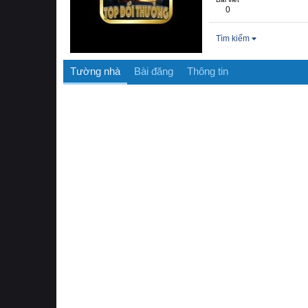
0
Tìm kiếm
Tường nhà
Bài đăng
Thông tin