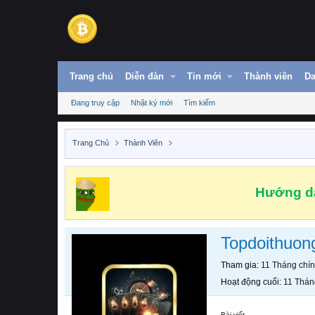
Trang chủ
Diễn đàn
Tin mới
Thành viên
Da
Đang truy cập
Nhật ký mới
Tìm kiếm
Trang Chủ
Thành Viên
Hướng dẫ
Topdoithuon
Tham gia
11 Tháng chí
Hoạt động cuối
11 Thán
Bài viết