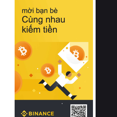
biệt từ bề mặt vải mềm mịn, khả năng
thoáng khí tuyệt vời cho đến độ đàn
hồi chuẩn xác của phần đệm nâng đỡ
cột sống.
Bên cạnh đó, việc lựa chọn các dòng
sản phẩm đạt chuẩn chất lượng quốc
tế còn giúp ngăn ngừa tình trạng kích
ứng da, hạn chế sự phát triển của vi
khuẩn và nấm mốc trong điều kiện
thời tiết nóng ẩm. Bạn có thể tìm hiểu
thêm các nghiên cứu khoa học về tác
động của giấc ngủ và môi trường
phòng ngủ đối với sức khỏe con
người tại Sleep Foundation (External
Link) để có cái nhìn toàn diện hơn.
2. Các tiêu chí vàng khi lựa chọn
chăn ga gối đệm cao cấp cho phòng
ngủ
Để sở hữu một bộ chăn ga gối đệm
cao cấp hoàn hảo cả về thẩm mỹ lẫn
công năng, người tiêu dùng cần cân
nhắc kỹ lưỡng các tiêu chí quan trọng