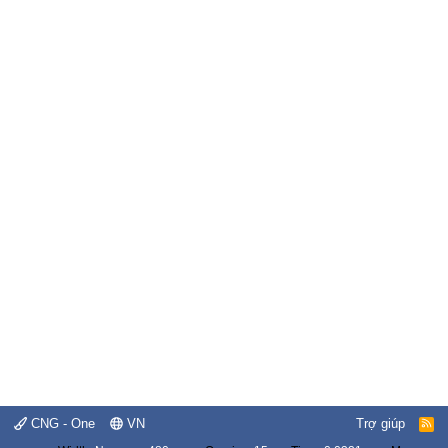
CNG - One
VN
Trợ giúp
R
S