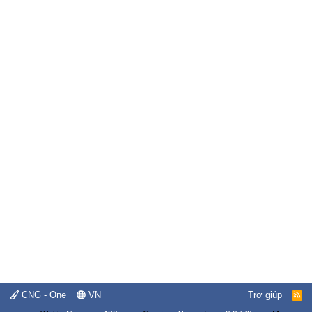
CNG - One
VN
Trợ giúp
R
S