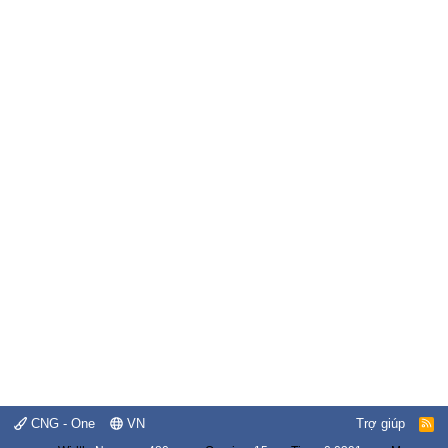
CNG - One
VN
Trợ giúp
R
S