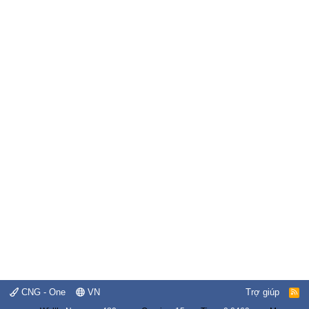
CNG - One
VN
Trợ giúp
R
S