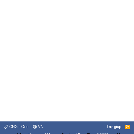
CNG - One
VN
Trợ giúp
R
S