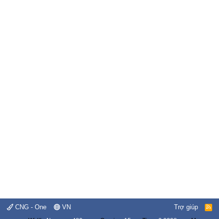
CNG - One
VN
Trợ giúp
R
S