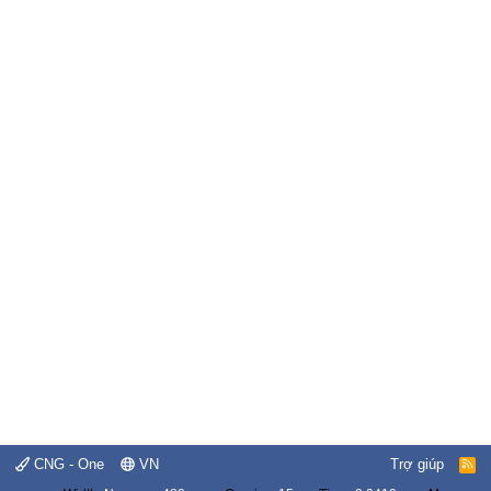
CNG - One
VN
Trợ giúp
R
S