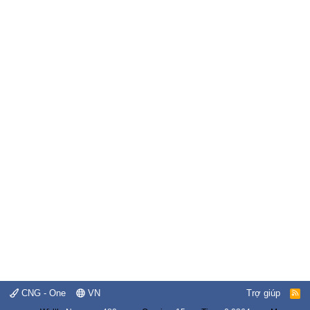
CNG - One
VN
Trợ giúp
R
S