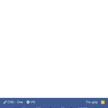
CNG - One
VN
Trợ giúp
R
S