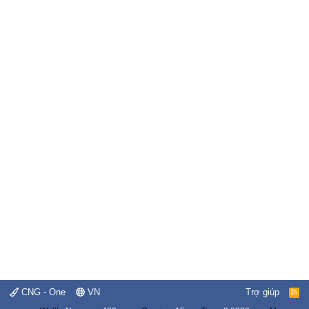
CNG - One
VN
Trợ giúp
R
S