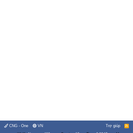
CNG - One
VN
Trợ giúp
R
S