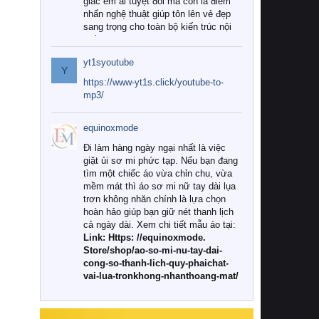
giác êm ái tuyệt đối mà còn là điểm
nhấn nghệ thuật giúp tôn lên vẻ đẹp
sang trọng cho toàn bộ kiến trúc nội
thất.
yt1syoutube
Tuy nhiên, giữa thị trường đa dạng
Y
với vô vàn thương hiệu và mẫu mã
https://www-yt1s.click/youtube-to-
như hiện nay, làm thế nào để chọn
mp3/
được những bộ chăn ga gối đệm cao
cấp thực sự chất lượng, phù hợp với
equinoxmode
khí hậu và nhu cầu sử dụng của gia
đình? Hãy cùng chúng tôi đi tìm lời
Đi làm hàng ngày ngại nhất là việc
giải đáp chi tiết qua bài viết dưới đây.
giặt ủi sơ mi phức tạp. Nếu bạn đang
tìm một chiếc áo vừa chỉn chu, vừa
1. Tại sao các gia đình hiện đại lại ưa
mềm mát thì áo sơ mi nữ tay dài lụa
chuộng chăn ga gối đệm cao cấp?
trơn không nhăn chính là lựa chọn
hoàn hảo giúp bạn giữ nét thanh lịch
Khác với các dòng sản phẩm thông
cả ngày dài. Xem chi tiết mẫu áo tại:
thường, những bộ chăn ga gối đệm
Link: Https: //equinoxmode.
cao cấp trải qua quy trình sản xuất
Store/shop/ao-so-mi-nu-tay-dai-
nghiêm ngặt từ khâu chọn lọc nguyên
cong-so-thanh-lich-quy-phaichat-
liệu tự nhiên đến công nghệ dệt
vai-lua-tronkhong-nhanthoang-mat/
nhuộm hiện đại không chứa hóa chất
độc hại. Khi sử dụng dòng sản phẩm
này, bạn sẽ cảm nhận rõ rệt sự khác