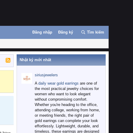
Đăng nhập
Đăng ký
Tìm kiếm
Nhật ký mới nhất
siriusjewelers
Binance
MEXC
A
daily wear gold earrings
are one of
the most practical jewelry choices for
women who want to look elegant
without compromising comfort.
Whether you're heading to the office,
attending college, working from home,
or meeting friends, the right pair of
gold earrings can complete your look
effortlessly. Lightweight, durable, and
timeless, these earrings are designed
B Token