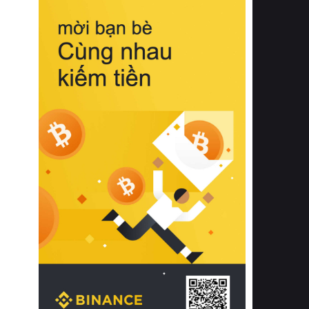
biệt từ bề mặt vải mềm mịn, khả năng
thoáng khí tuyệt vời cho đến độ đàn
hồi chuẩn xác của phần đệm nâng đỡ
cột sống.
Bên cạnh đó, việc lựa chọn các dòng
sản phẩm đạt chuẩn chất lượng quốc
tế còn giúp ngăn ngừa tình trạng kích
ứng da, hạn chế sự phát triển của vi
khuẩn và nấm mốc trong điều kiện
thời tiết nóng ẩm. Bạn có thể tìm hiểu
thêm các nghiên cứu khoa học về tác
động của giấc ngủ và môi trường
phòng ngủ đối với sức khỏe con
người tại Sleep Foundation (External
Link) để có cái nhìn toàn diện hơn.
2. Các tiêu chí vàng khi lựa chọn
chăn ga gối đệm cao cấp cho phòng
ngủ
Để sở hữu một bộ chăn ga gối đệm
cao cấp hoàn hảo cả về thẩm mỹ lẫn
công năng, người tiêu dùng cần cân
nhắc kỹ lưỡng các tiêu chí quan trọng