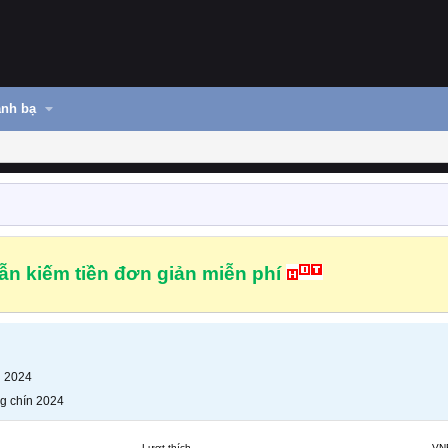
nh bạ
n kiếm tiền đơn giản miễn phí
n 2024
g chín 2024
Lượt thích
VN