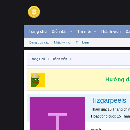
Trang chủ
Diễn đàn
Tin mới
Thành viên
Da
Đang truy cập
Nhật ký mới
Tìm kiếm
Trang Chủ
Thành Viên
Hướng dẫ
Tizgarpeels
T
Tham gia
15 Tháng chí
Hoạt động cuối
15 Thán
Bài viết