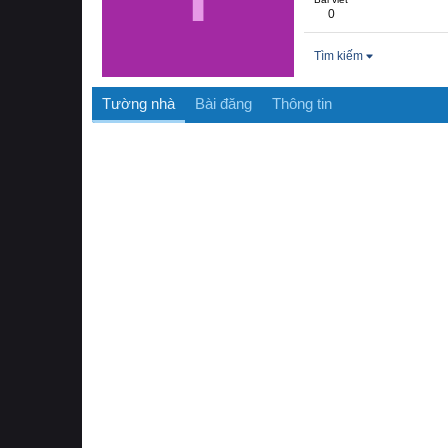
0
Tìm kiếm
Tường nhà
Bài đăng
Thông tin