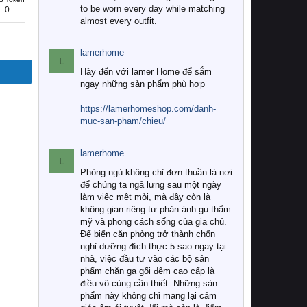
to be worn every day while matching
0
almost every outfit.
lamerhome
L
Hãy đến với lamer Home để sắm
ngay những sản phẩm phù hợp
https://lamerhomeshop.com/danh-
muc-san-pham/chieu/
lamerhome
L
Phòng ngủ không chỉ đơn thuần là nơi
để chúng ta ngả lưng sau một ngày
làm việc mệt mỏi, mà đây còn là
không gian riêng tư phản ánh gu thẩm
mỹ và phong cách sống của gia chủ.
Để biến căn phòng trở thành chốn
nghỉ dưỡng đích thực 5 sao ngay tại
nhà, việc đầu tư vào các bộ sản
phẩm chăn ga gối đệm cao cấp là
điều vô cùng cần thiết. Những sản
phẩm này không chỉ mang lại cảm