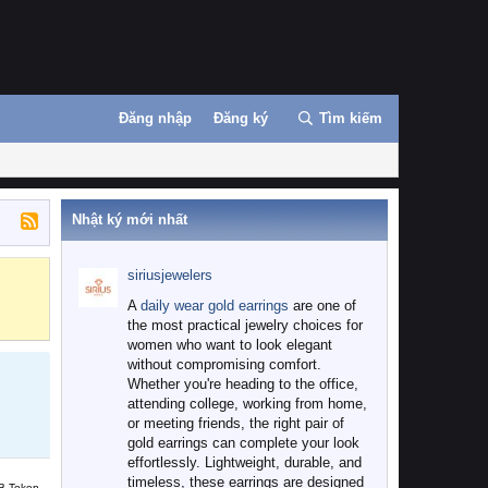
Đăng nhập
Đăng ký
Tìm kiếm
Nhật ký mới nhất
siriusjewelers
Binance
MEXC
A
daily wear gold earrings
are one of
the most practical jewelry choices for
women who want to look elegant
without compromising comfort.
Whether you're heading to the office,
attending college, working from home,
or meeting friends, the right pair of
gold earrings can complete your look
effortlessly. Lightweight, durable, and
timeless, these earrings are designed
B Token