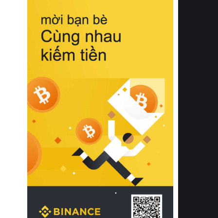
biệt từ bề mặt vải mềm mịn, khả năng
thoáng khí tuyệt vời cho đến độ đàn
hồi chuẩn xác của phần đệm nâng đỡ
cột sống.
Bên cạnh đó, việc lựa chọn các dòng
sản phẩm đạt chuẩn chất lượng quốc
tế còn giúp ngăn ngừa tình trạng kích
ứng da, hạn chế sự phát triển của vi
khuẩn và nấm mốc trong điều kiện
thời tiết nóng ẩm. Bạn có thể tìm hiểu
thêm các nghiên cứu khoa học về tác
động của giấc ngủ và môi trường
phòng ngủ đối với sức khỏe con
người tại Sleep Foundation (External
Link) để có cái nhìn toàn diện hơn.
2. Các tiêu chí vàng khi lựa chọn
chăn ga gối đệm cao cấp cho phòng
ngủ
Để sở hữu một bộ chăn ga gối đệm
cao cấp hoàn hảo cả về thẩm mỹ lẫn
công năng, người tiêu dùng cần cân
nhắc kỹ lưỡng các tiêu chí quan trọng