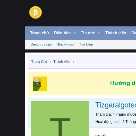
Trang chủ
Diễn đàn
Tin mới
Thành viên
Da
Đang truy cập
Nhật ký mới
Tìm kiếm
Trang Chủ
Thành Viên
Hướng dẫ
Tizgaralgote
T
Tham gia
4 Tháng mười
Hoạt động cuối
4 Tháng
Bài viết