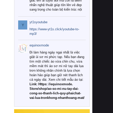
giác êm ái tuyệt đối mà còn là điểm
nhấn nghệ thuật giúp tôn lên vẻ đẹp
sang trọng cho toàn bộ kiến trúc nội
thất.
yt1syoutube
Tuy nhiên, giữa thị trường đa dạng
Y
với vô vàn thương hiệu và mẫu mã
https://www-yt1s.click/youtube-to-
như hiện nay, làm thế nào để chọn
mp3/
được những bộ chăn ga gối đệm cao
cấp thực sự chất lượng, phù hợp với
equinoxmode
khí hậu và nhu cầu sử dụng của gia
đình? Hãy cùng chúng tôi đi tìm lời
Đi làm hàng ngày ngại nhất là việc
giải đáp chi tiết qua bài viết dưới đây.
giặt ủi sơ mi phức tạp. Nếu bạn đang
tìm một chiếc áo vừa chỉn chu, vừa
1. Tại sao các gia đình hiện đại lại ưa
mềm mát thì áo sơ mi nữ tay dài lụa
chuộng chăn ga gối đệm cao cấp?
trơn không nhăn chính là lựa chọn
hoàn hảo giúp bạn giữ nét thanh lịch
Khác với các dòng sản phẩm thông
cả ngày dài. Xem chi tiết mẫu áo tại:
thường, những bộ chăn ga gối đệm
Link: Https: //equinoxmode.
cao cấp trải qua quy trình sản xuất
Store/shop/ao-so-mi-nu-tay-dai-
nghiêm ngặt từ khâu chọn lọc nguyên
cong-so-thanh-lich-quy-phaichat-
liệu tự nhiên đến công nghệ dệt
vai-lua-tronkhong-nhanthoang-mat/
nhuộm hiện đại không chứa hóa chất
độc hại. Khi sử dụng dòng sản phẩm
này, bạn sẽ cảm nhận rõ rệt sự khác