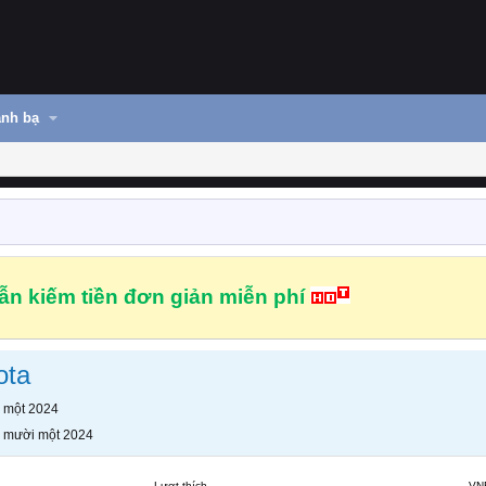
nh bạ
n kiếm tiền đơn giản miễn phí
ota
 một 2024
 mười một 2024
Lượt thích
VN