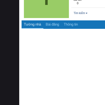
0
Tìm kiếm
Tường nhà
Bài đăng
Thông tin