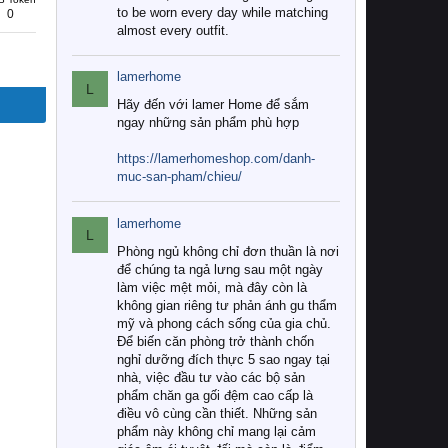
to be worn every day while matching
0
almost every outfit.
lamerhome
L
Hãy đến với lamer Home để sắm
ngay những sản phẩm phù hợp
https://lamerhomeshop.com/danh-
muc-san-pham/chieu/
lamerhome
L
Phòng ngủ không chỉ đơn thuần là nơi
để chúng ta ngả lưng sau một ngày
làm việc mệt mỏi, mà đây còn là
không gian riêng tư phản ánh gu thẩm
mỹ và phong cách sống của gia chủ.
Để biến căn phòng trở thành chốn
nghỉ dưỡng đích thực 5 sao ngay tại
nhà, việc đầu tư vào các bộ sản
phẩm chăn ga gối đệm cao cấp là
điều vô cùng cần thiết. Những sản
phẩm này không chỉ mang lại cảm