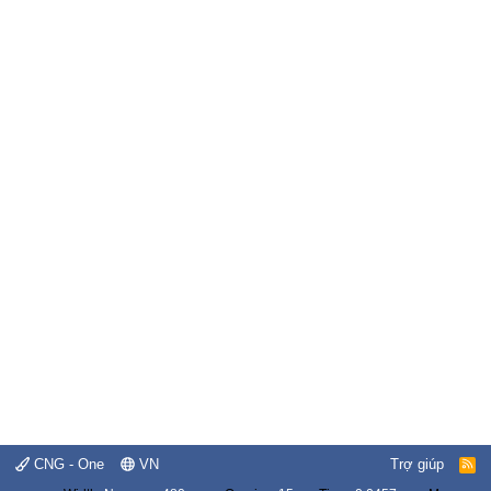
CNG - One
VN
Trợ giúp
R
S