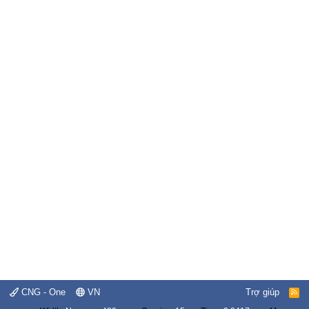
CNG - One
VN
Trợ giúp
R
S