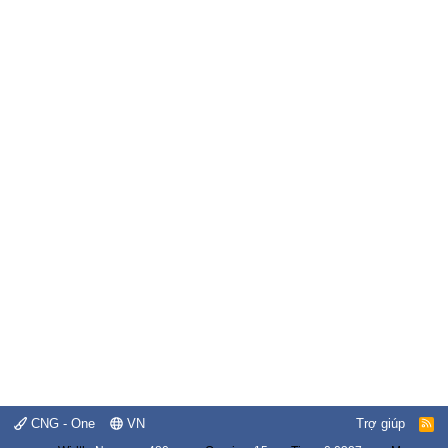
CNG - One
VN
Trợ giúp
R
S