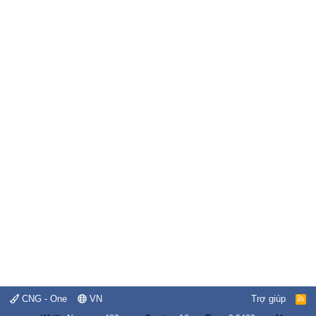
CNG - One
VN
Trợ giúp
R
S