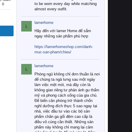
to be worn every day while matching
0
almost every outfit.
lamerhome
L
Hãy đến với lamer Home để sắm
ngay những sản phẩm phù hợp
https://lamerhomeshop.com/danh-
muc-san-pham/chieu/
lamerhome
L
Phòng ngủ không chỉ đơn thuần là nơi
để chúng ta ngả lưng sau một ngày
làm việc mệt mỏi, mà đây còn là
không gian riêng tư phản ánh gu thẩm
mỹ và phong cách sống của gia chủ.
Để biến căn phòng trở thành chốn
nghỉ dưỡng đích thực 5 sao ngay tại
nhà, việc đầu tư vào các bộ sản
phẩm chăn ga gối đệm cao cấp là
điều vô cùng cần thiết. Những sản
phẩm này không chỉ mang lại cảm