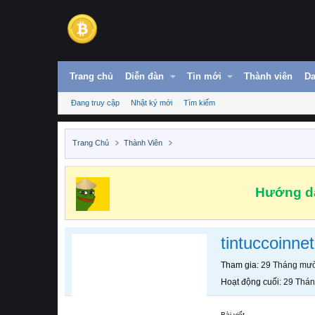
Trang chủ
Diễn đàn
Tin mới
Thành viên
Da
Đang truy cập
Nhật ký mới
Tìm kiếm
Trang Chủ
Thành Viên
Hướng dẫ
tintuccoinnet
Tham gia
29 Tháng mườ
Hoạt động cuối
29 Thán
Bài viết