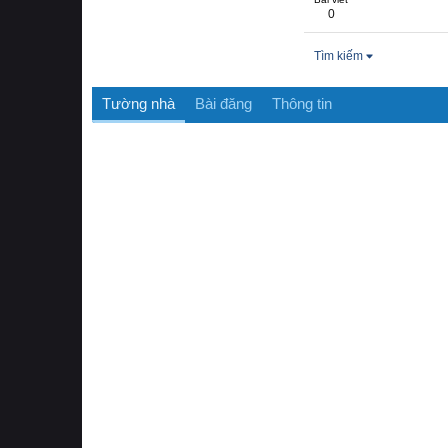
0
Tìm kiếm
Tường nhà
Bài đăng
Thông tin