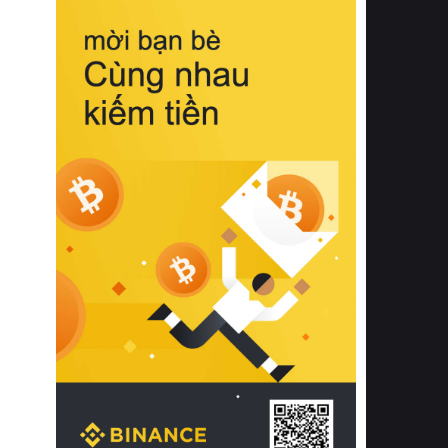
biệt từ bề mặt vải mềm mịn, khả năng
thoáng khí tuyệt vời cho đến độ đàn
hồi chuẩn xác của phần đệm nâng đỡ
cột sống.
Bên cạnh đó, việc lựa chọn các dòng
sản phẩm đạt chuẩn chất lượng quốc
tế còn giúp ngăn ngừa tình trạng kích
ứng da, hạn chế sự phát triển của vi
khuẩn và nấm mốc trong điều kiện
thời tiết nóng ẩm. Bạn có thể tìm hiểu
thêm các nghiên cứu khoa học về tác
động của giấc ngủ và môi trường
phòng ngủ đối với sức khỏe con
người tại Sleep Foundation (External
Link) để có cái nhìn toàn diện hơn.
2. Các tiêu chí vàng khi lựa chọn
chăn ga gối đệm cao cấp cho phòng
ngủ
Để sở hữu một bộ chăn ga gối đệm
cao cấp hoàn hảo cả về thẩm mỹ lẫn
công năng, người tiêu dùng cần cân
nhắc kỹ lưỡng các tiêu chí quan trọng