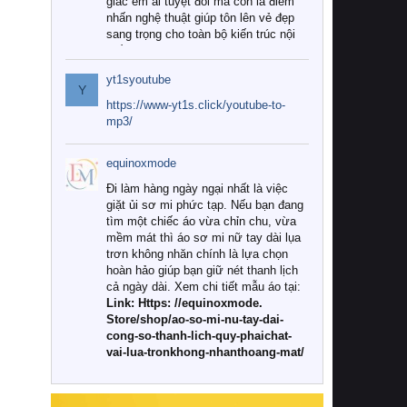
giác êm ái tuyệt đối mà còn là điểm
nhấn nghệ thuật giúp tôn lên vẻ đẹp
sang trọng cho toàn bộ kiến trúc nội
thất.
yt1syoutube
Tuy nhiên, giữa thị trường đa dạng
Y
với vô vàn thương hiệu và mẫu mã
https://www-yt1s.click/youtube-to-
như hiện nay, làm thế nào để chọn
mp3/
được những bộ chăn ga gối đệm cao
cấp thực sự chất lượng, phù hợp với
equinoxmode
khí hậu và nhu cầu sử dụng của gia
đình? Hãy cùng chúng tôi đi tìm lời
Đi làm hàng ngày ngại nhất là việc
giải đáp chi tiết qua bài viết dưới đây.
giặt ủi sơ mi phức tạp. Nếu bạn đang
tìm một chiếc áo vừa chỉn chu, vừa
1. Tại sao các gia đình hiện đại lại ưa
mềm mát thì áo sơ mi nữ tay dài lụa
chuộng chăn ga gối đệm cao cấp?
trơn không nhăn chính là lựa chọn
hoàn hảo giúp bạn giữ nét thanh lịch
Khác với các dòng sản phẩm thông
cả ngày dài. Xem chi tiết mẫu áo tại:
thường, những bộ chăn ga gối đệm
Link: Https: //equinoxmode.
cao cấp trải qua quy trình sản xuất
Store/shop/ao-so-mi-nu-tay-dai-
nghiêm ngặt từ khâu chọn lọc nguyên
cong-so-thanh-lich-quy-phaichat-
liệu tự nhiên đến công nghệ dệt
vai-lua-tronkhong-nhanthoang-mat/
nhuộm hiện đại không chứa hóa chất
độc hại. Khi sử dụng dòng sản phẩm
này, bạn sẽ cảm nhận rõ rệt sự khác