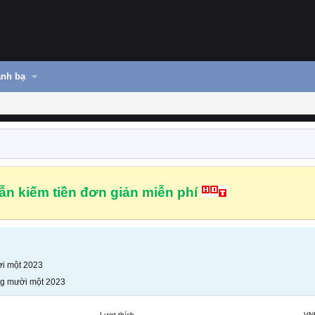
nh bạ
n kiếm tiền đơn giản miễn phí
i một 2023
g mười một 2023
Lượt thích
VN