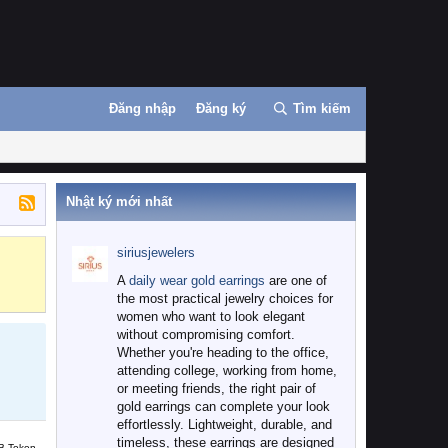
Đăng nhập
Đăng ký
Tìm kiếm
Nhật ký mới nhất
siriusjewelers
Binance
MEXC
A
daily wear gold earrings
are one of
the most practical jewelry choices for
women who want to look elegant
without compromising comfort.
Whether you're heading to the office,
attending college, working from home,
or meeting friends, the right pair of
gold earrings can complete your look
effortlessly. Lightweight, durable, and
timeless, these earrings are designed
B Token