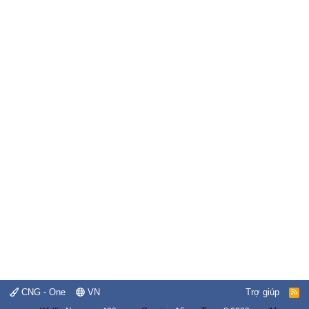
CNG - One
VN
Trợ giúp
R
S