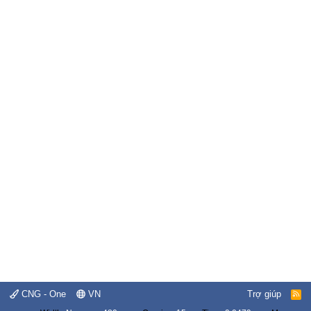
CNG - One
VN
Trợ giúp
R
S