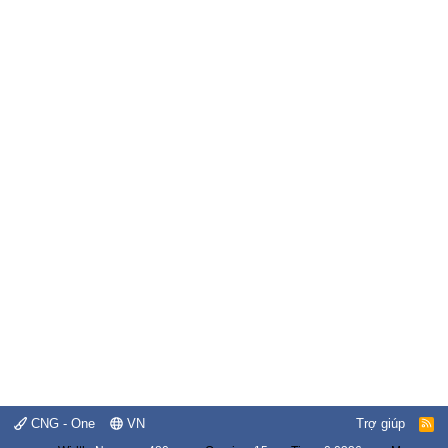
CNG - One
VN
Trợ giúp
R
S