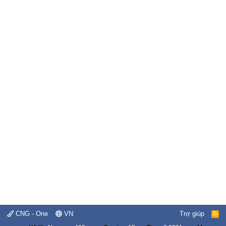
CNG - One
VN
Trợ giúp
R
S