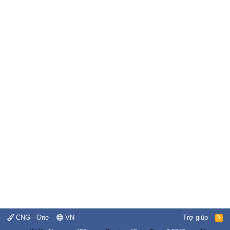
CNG - One
VN
Trợ giúp
R
S