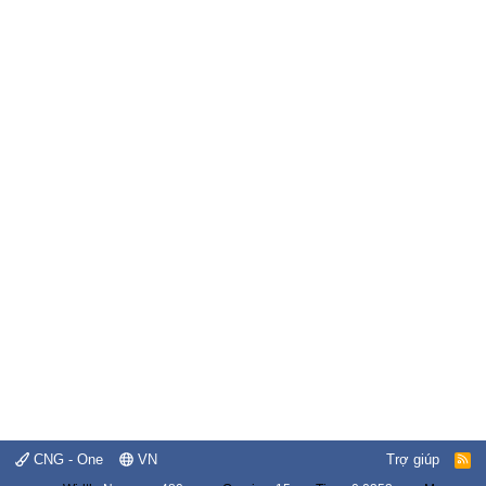
CNG - One
VN
Trợ giúp
R
S