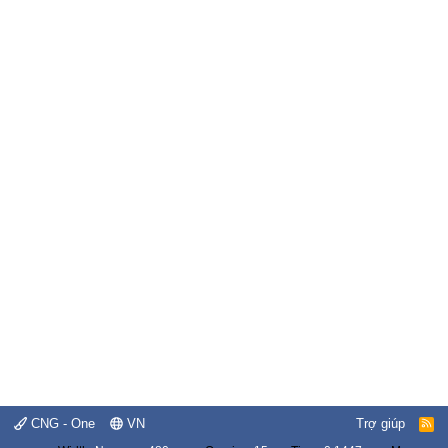
CNG - One
VN
Trợ giúp
R
S