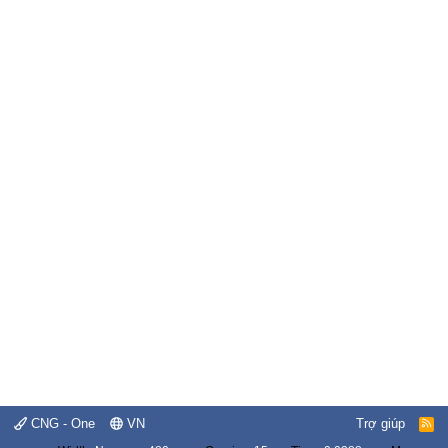
CNG - One
VN
Trợ giúp
R
S