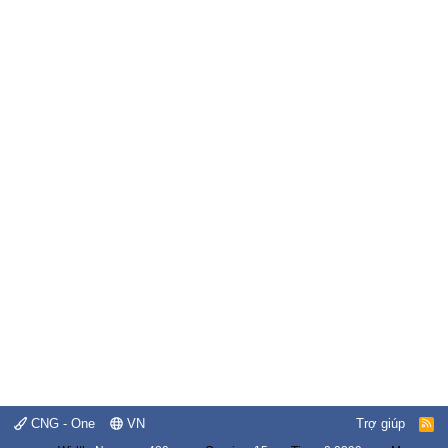
CNG - One
VN
Trợ giúp
R
S