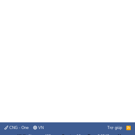
CNG - One
VN
Trợ giúp
R
S