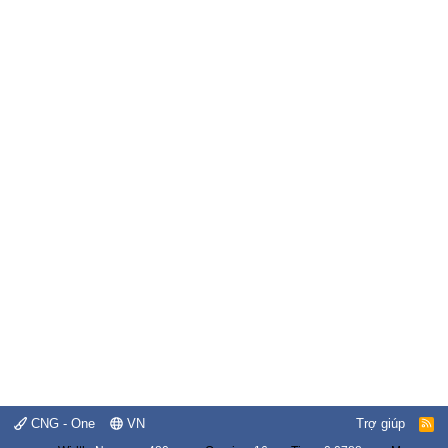
CNG - One
VN
Trợ giúp
R
S