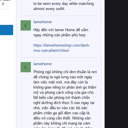
to be worn every day while matching
0
almost every outfit.
lamerhome
L
Hãy đến với lamer Home để sắm
ngay những sản phẩm phù hợp
https://lamerhomeshop.com/danh-
muc-san-pham/chieu/
lamerhome
L
Phòng ngủ không chỉ đơn thuần là nơi
để chúng ta ngả lưng sau một ngày
làm việc mệt mỏi, mà đây còn là
không gian riêng tư phản ánh gu thẩm
mỹ và phong cách sống của gia chủ.
Để biến căn phòng trở thành chốn
nghỉ dưỡng đích thực 5 sao ngay tại
nhà, việc đầu tư vào các bộ sản
phẩm chăn ga gối đệm cao cấp là
điều vô cùng cần thiết. Những sản
phẩm này không chỉ mang lại cảm