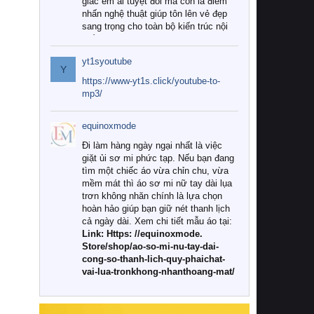
giác êm ái tuyệt đối mà còn là điểm
nhấn nghệ thuật giúp tôn lên vẻ đẹp
sang trọng cho toàn bộ kiến trúc nội
thất.
yt1syoutube
Tuy nhiên, giữa thị trường đa dạng
Y
với vô vàn thương hiệu và mẫu mã
https://www-yt1s.click/youtube-to-
như hiện nay, làm thế nào để chọn
mp3/
được những bộ chăn ga gối đệm cao
cấp thực sự chất lượng, phù hợp với
equinoxmode
khí hậu và nhu cầu sử dụng của gia
đình? Hãy cùng chúng tôi đi tìm lời
Đi làm hàng ngày ngại nhất là việc
giải đáp chi tiết qua bài viết dưới đây.
giặt ủi sơ mi phức tạp. Nếu bạn đang
tìm một chiếc áo vừa chỉn chu, vừa
1. Tại sao các gia đình hiện đại lại ưa
mềm mát thì áo sơ mi nữ tay dài lụa
chuộng chăn ga gối đệm cao cấp?
trơn không nhăn chính là lựa chọn
hoàn hảo giúp bạn giữ nét thanh lịch
Khác với các dòng sản phẩm thông
cả ngày dài. Xem chi tiết mẫu áo tại:
thường, những bộ chăn ga gối đệm
Link: Https: //equinoxmode.
cao cấp trải qua quy trình sản xuất
Store/shop/ao-so-mi-nu-tay-dai-
nghiêm ngặt từ khâu chọn lọc nguyên
cong-so-thanh-lich-quy-phaichat-
liệu tự nhiên đến công nghệ dệt
vai-lua-tronkhong-nhanthoang-mat/
nhuộm hiện đại không chứa hóa chất
độc hại. Khi sử dụng dòng sản phẩm
này, bạn sẽ cảm nhận rõ rệt sự khác