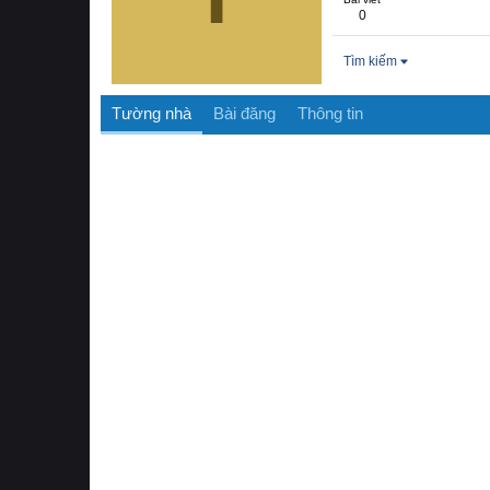
0
Tìm kiếm
Tường nhà
Bài đăng
Thông tin