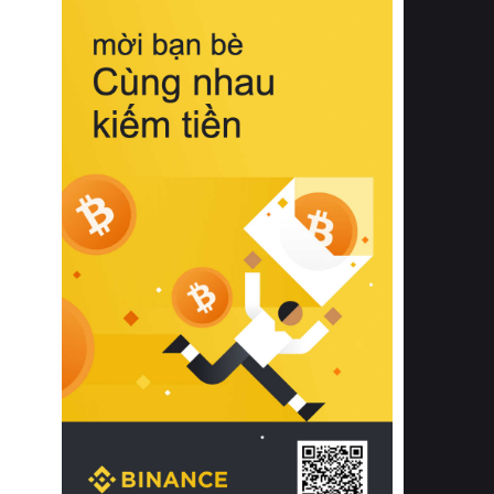
biệt từ bề mặt vải mềm mịn, khả năng
thoáng khí tuyệt vời cho đến độ đàn
hồi chuẩn xác của phần đệm nâng đỡ
cột sống.
Bên cạnh đó, việc lựa chọn các dòng
sản phẩm đạt chuẩn chất lượng quốc
tế còn giúp ngăn ngừa tình trạng kích
ứng da, hạn chế sự phát triển của vi
khuẩn và nấm mốc trong điều kiện
thời tiết nóng ẩm. Bạn có thể tìm hiểu
thêm các nghiên cứu khoa học về tác
động của giấc ngủ và môi trường
phòng ngủ đối với sức khỏe con
người tại Sleep Foundation (External
Link) để có cái nhìn toàn diện hơn.
2. Các tiêu chí vàng khi lựa chọn
chăn ga gối đệm cao cấp cho phòng
ngủ
Để sở hữu một bộ chăn ga gối đệm
cao cấp hoàn hảo cả về thẩm mỹ lẫn
công năng, người tiêu dùng cần cân
nhắc kỹ lưỡng các tiêu chí quan trọng