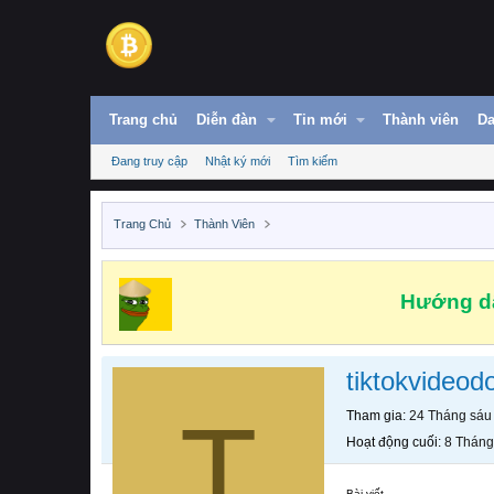
Trang chủ
Diễn đàn
Tin mới
Thành viên
Da
Đang truy cập
Nhật ký mới
Tìm kiếm
Trang Chủ
Thành Viên
Hướng dẫ
tiktokvideod
T
Tham gia
24 Tháng sáu
Hoạt động cuối
8 Tháng
Bài viết