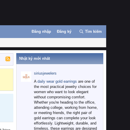
Đăng nhập
Đăng ký
Tìm kiếm
Nhật ký mới nhất
siriusjewelers
Binance
MEXC
A
daily wear gold earrings
are one of
the most practical jewelry choices for
women who want to look elegant
without compromising comfort.
Whether you're heading to the office,
attending college, working from home,
or meeting friends, the right pair of
gold earrings can complete your look
effortlessly. Lightweight, durable, and
timeless, these earrings are designed
B Token