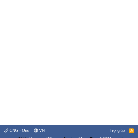
CNG - One
VN
Trợ giúp
R
S