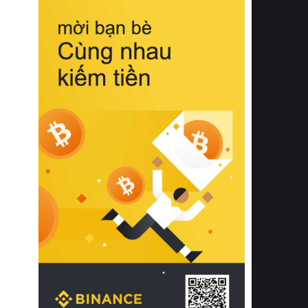
biệt từ bề mặt vải mềm mịn, khả năng
thoáng khí tuyệt vời cho đến độ đàn
hồi chuẩn xác của phần đệm nâng đỡ
cột sống.
Bên cạnh đó, việc lựa chọn các dòng
sản phẩm đạt chuẩn chất lượng quốc
tế còn giúp ngăn ngừa tình trạng kích
ứng da, hạn chế sự phát triển của vi
khuẩn và nấm mốc trong điều kiện
thời tiết nóng ẩm. Bạn có thể tìm hiểu
thêm các nghiên cứu khoa học về tác
động của giấc ngủ và môi trường
phòng ngủ đối với sức khỏe con
người tại Sleep Foundation (External
Link) để có cái nhìn toàn diện hơn.
2. Các tiêu chí vàng khi lựa chọn
chăn ga gối đệm cao cấp cho phòng
ngủ
Để sở hữu một bộ chăn ga gối đệm
cao cấp hoàn hảo cả về thẩm mỹ lẫn
công năng, người tiêu dùng cần cân
nhắc kỹ lưỡng các tiêu chí quan trọng