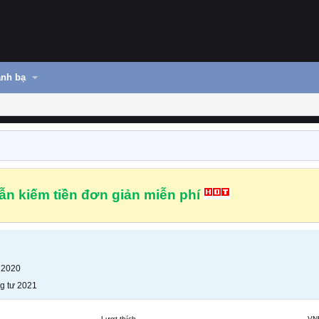
nh bạ
n kiếm tiền đơn giản miễn phí
 2020
g tư 2021
Lượt thích
VN