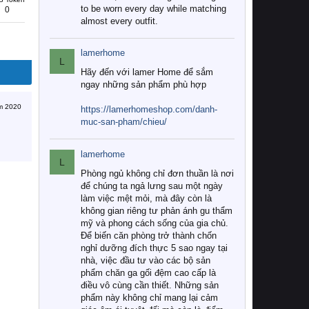
to be worn every day while matching
0
almost every outfit.
lamerhome
L
Hãy đến với lamer Home để sắm
ngay những sản phẩm phù hợp
m 2020
https://lamerhomeshop.com/danh-
muc-san-pham/chieu/
lamerhome
L
Phòng ngủ không chỉ đơn thuần là nơi
để chúng ta ngả lưng sau một ngày
làm việc mệt mỏi, mà đây còn là
không gian riêng tư phản ánh gu thẩm
mỹ và phong cách sống của gia chủ.
Để biến căn phòng trở thành chốn
nghỉ dưỡng đích thực 5 sao ngay tại
nhà, việc đầu tư vào các bộ sản
phẩm chăn ga gối đệm cao cấp là
điều vô cùng cần thiết. Những sản
phẩm này không chỉ mang lại cảm