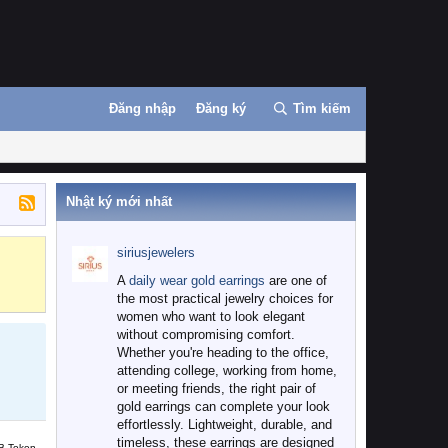
Đăng nhập
Đăng ký
Tìm kiếm
Nhật ký mới nhất
siriusjewelers
Binance
MEXC
A
daily wear gold earrings
are one of
the most practical jewelry choices for
women who want to look elegant
without compromising comfort.
Whether you're heading to the office,
attending college, working from home,
or meeting friends, the right pair of
gold earrings can complete your look
effortlessly. Lightweight, durable, and
timeless, these earrings are designed
B Token