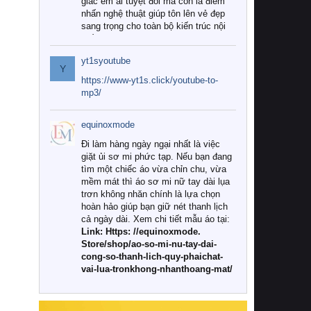
giác êm ái tuyệt đối mà còn là điểm
nhấn nghệ thuật giúp tôn lên vẻ đẹp
sang trọng cho toàn bộ kiến trúc nội
thất.
yt1syoutube
Tuy nhiên, giữa thị trường đa dạng
Y
với vô vàn thương hiệu và mẫu mã
https://www-yt1s.click/youtube-to-
như hiện nay, làm thế nào để chọn
mp3/
được những bộ chăn ga gối đệm cao
cấp thực sự chất lượng, phù hợp với
equinoxmode
khí hậu và nhu cầu sử dụng của gia
đình? Hãy cùng chúng tôi đi tìm lời
Đi làm hàng ngày ngại nhất là việc
giải đáp chi tiết qua bài viết dưới đây.
giặt ủi sơ mi phức tạp. Nếu bạn đang
tìm một chiếc áo vừa chỉn chu, vừa
1. Tại sao các gia đình hiện đại lại ưa
mềm mát thì áo sơ mi nữ tay dài lụa
chuộng chăn ga gối đệm cao cấp?
trơn không nhăn chính là lựa chọn
hoàn hảo giúp bạn giữ nét thanh lịch
Khác với các dòng sản phẩm thông
cả ngày dài. Xem chi tiết mẫu áo tại:
thường, những bộ chăn ga gối đệm
Link: Https: //equinoxmode.
cao cấp trải qua quy trình sản xuất
Store/shop/ao-so-mi-nu-tay-dai-
nghiêm ngặt từ khâu chọn lọc nguyên
cong-so-thanh-lich-quy-phaichat-
liệu tự nhiên đến công nghệ dệt
vai-lua-tronkhong-nhanthoang-mat/
nhuộm hiện đại không chứa hóa chất
độc hại. Khi sử dụng dòng sản phẩm
này, bạn sẽ cảm nhận rõ rệt sự khác