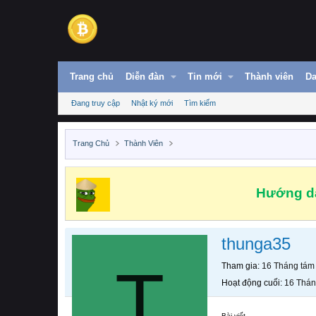
Trang chủ
Diễn đàn
Tin mới
Thành viên
Da
Đang truy cập
Nhật ký mới
Tìm kiếm
Trang Chủ
Thành Viên
Hướng dẫ
thunga35
T
Tham gia
16 Tháng tám
Hoạt động cuối
16 Thán
Bài viết