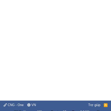
CNG - One
VN
Trợ giúp
R
S