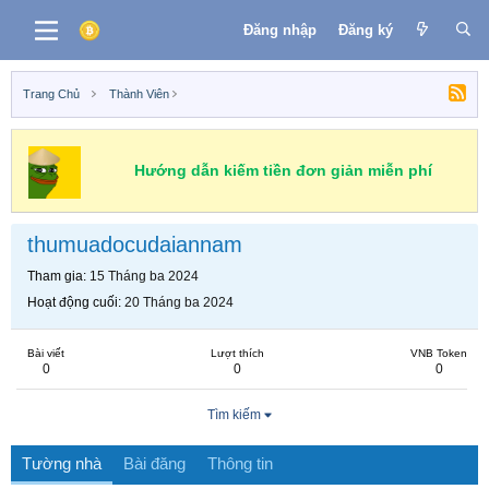
Đăng nhập
Đăng ký
Trang Chủ
Thành Viên
Hướng dẫn kiếm tiền đơn giản miễn phí
thumuadocudaiannam
Tham gia
15 Tháng ba 2024
Hoạt động cuối
20 Tháng ba 2024
Bài viết
Lượt thích
VNB Token
0
0
0
Tìm kiếm
Tường nhà
Bài đăng
Thông tin