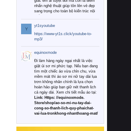
giác êm ái tuyệt đối mà còn là điểm
nhấn nghệ thuật giúp tôn lên vẻ đẹp
sang trọng cho toàn bộ kiến trúc nội
thất.
yt1syoutube
Tuy nhiên, giữa thị trường đa dạng
Y
với vô vàn thương hiệu và mẫu mã
https://www-yt1s.click/youtube-to-
như hiện nay, làm thế nào để chọn
mp3/
được những bộ chăn ga gối đệm cao
cấp thực sự chất lượng, phù hợp với
equinoxmode
khí hậu và nhu cầu sử dụng của gia
đình? Hãy cùng chúng tôi đi tìm lời
Đi làm hàng ngày ngại nhất là việc
giải đáp chi tiết qua bài viết dưới đây.
giặt ủi sơ mi phức tạp. Nếu bạn đang
tìm một chiếc áo vừa chỉn chu, vừa
1. Tại sao các gia đình hiện đại lại ưa
mềm mát thì áo sơ mi nữ tay dài lụa
chuộng chăn ga gối đệm cao cấp?
trơn không nhăn chính là lựa chọn
hoàn hảo giúp bạn giữ nét thanh lịch
Khác với các dòng sản phẩm thông
cả ngày dài. Xem chi tiết mẫu áo tại:
thường, những bộ chăn ga gối đệm
Link: Https: //equinoxmode.
cao cấp trải qua quy trình sản xuất
Store/shop/ao-so-mi-nu-tay-dai-
nghiêm ngặt từ khâu chọn lọc nguyên
cong-so-thanh-lich-quy-phaichat-
liệu tự nhiên đến công nghệ dệt
vai-lua-tronkhong-nhanthoang-mat/
nhuộm hiện đại không chứa hóa chất
độc hại. Khi sử dụng dòng sản phẩm
này, bạn sẽ cảm nhận rõ rệt sự khác