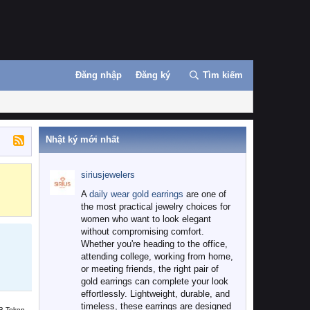
Đăng nhập
Đăng ký
Tìm kiếm
Nhật ký mới nhất
siriusjewelers
Binance
MEXC
A
daily wear gold earrings
are one of
the most practical jewelry choices for
women who want to look elegant
without compromising comfort.
Whether you're heading to the office,
attending college, working from home,
or meeting friends, the right pair of
gold earrings can complete your look
effortlessly. Lightweight, durable, and
timeless, these earrings are designed
B Token