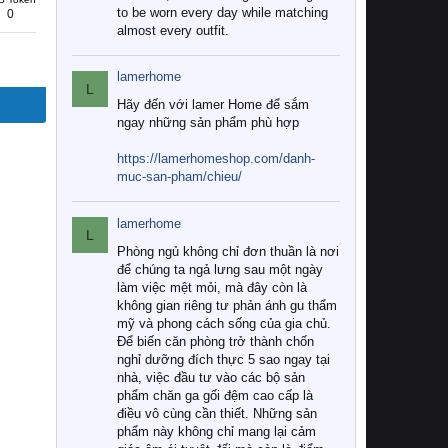
to be worn every day while matching
0
almost every outfit.
lamerhome
L
Hãy đến với lamer Home để sắm
ngay những sản phẩm phù hợp
https://lamerhomeshop.com/danh-
muc-san-pham/chieu/
lamerhome
L
Phòng ngủ không chỉ đơn thuần là nơi
để chúng ta ngả lưng sau một ngày
làm việc mệt mỏi, mà đây còn là
không gian riêng tư phản ánh gu thẩm
mỹ và phong cách sống của gia chủ.
Để biến căn phòng trở thành chốn
nghỉ dưỡng đích thực 5 sao ngay tại
nhà, việc đầu tư vào các bộ sản
phẩm chăn ga gối đệm cao cấp là
điều vô cùng cần thiết. Những sản
phẩm này không chỉ mang lại cảm