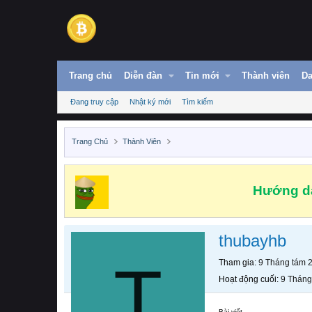
Trang chủ
Diễn đàn
Tin mới
Thành viên
Da
Đang truy cập
Nhật ký mới
Tìm kiếm
Trang Chủ
Thành Viên
Hướng dẫ
thubayhb
T
Tham gia
9 Tháng tám 
Hoạt động cuối
9 Tháng
Bài viết