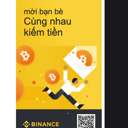
biệt từ bề mặt vải mềm mịn, khả năng
thoáng khí tuyệt vời cho đến độ đàn
hồi chuẩn xác của phần đệm nâng đỡ
cột sống.
Bên cạnh đó, việc lựa chọn các dòng
sản phẩm đạt chuẩn chất lượng quốc
tế còn giúp ngăn ngừa tình trạng kích
ứng da, hạn chế sự phát triển của vi
khuẩn và nấm mốc trong điều kiện
thời tiết nóng ẩm. Bạn có thể tìm hiểu
thêm các nghiên cứu khoa học về tác
động của giấc ngủ và môi trường
phòng ngủ đối với sức khỏe con
người tại Sleep Foundation (External
Link) để có cái nhìn toàn diện hơn.
2. Các tiêu chí vàng khi lựa chọn
chăn ga gối đệm cao cấp cho phòng
ngủ
Để sở hữu một bộ chăn ga gối đệm
cao cấp hoàn hảo cả về thẩm mỹ lẫn
công năng, người tiêu dùng cần cân
nhắc kỹ lưỡng các tiêu chí quan trọng