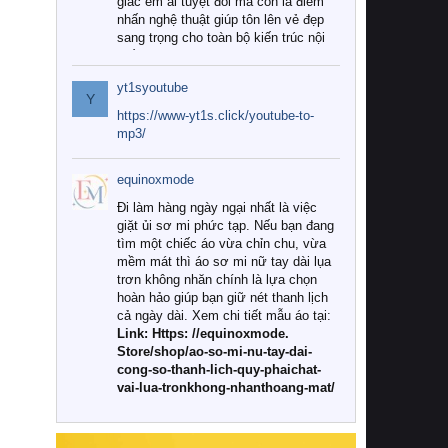
giác êm ái tuyệt đối mà còn là điểm
nhấn nghệ thuật giúp tôn lên vẻ đẹp
sang trọng cho toàn bộ kiến trúc nội
thất.
yt1syoutube
Tuy nhiên, giữa thị trường đa dạng
Y
với vô vàn thương hiệu và mẫu mã
https://www-yt1s.click/youtube-to-
như hiện nay, làm thế nào để chọn
mp3/
được những bộ chăn ga gối đệm cao
cấp thực sự chất lượng, phù hợp với
equinoxmode
khí hậu và nhu cầu sử dụng của gia
đình? Hãy cùng chúng tôi đi tìm lời
Đi làm hàng ngày ngại nhất là việc
giải đáp chi tiết qua bài viết dưới đây.
giặt ủi sơ mi phức tạp. Nếu bạn đang
tìm một chiếc áo vừa chỉn chu, vừa
1. Tại sao các gia đình hiện đại lại ưa
mềm mát thì áo sơ mi nữ tay dài lụa
chuộng chăn ga gối đệm cao cấp?
trơn không nhăn chính là lựa chọn
hoàn hảo giúp bạn giữ nét thanh lịch
Khác với các dòng sản phẩm thông
cả ngày dài. Xem chi tiết mẫu áo tại:
thường, những bộ chăn ga gối đệm
Link: Https: //equinoxmode.
cao cấp trải qua quy trình sản xuất
Store/shop/ao-so-mi-nu-tay-dai-
nghiêm ngặt từ khâu chọn lọc nguyên
cong-so-thanh-lich-quy-phaichat-
liệu tự nhiên đến công nghệ dệt
vai-lua-tronkhong-nhanthoang-mat/
nhuộm hiện đại không chứa hóa chất
độc hại. Khi sử dụng dòng sản phẩm
này, bạn sẽ cảm nhận rõ rệt sự khác