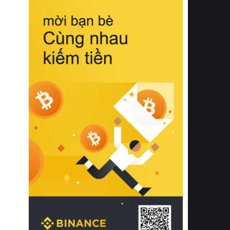
biệt từ bề mặt vải mềm mịn, khả năng
thoáng khí tuyệt vời cho đến độ đàn
hồi chuẩn xác của phần đệm nâng đỡ
cột sống.
Bên cạnh đó, việc lựa chọn các dòng
sản phẩm đạt chuẩn chất lượng quốc
tế còn giúp ngăn ngừa tình trạng kích
ứng da, hạn chế sự phát triển của vi
khuẩn và nấm mốc trong điều kiện
thời tiết nóng ẩm. Bạn có thể tìm hiểu
thêm các nghiên cứu khoa học về tác
động của giấc ngủ và môi trường
phòng ngủ đối với sức khỏe con
người tại Sleep Foundation (External
Link) để có cái nhìn toàn diện hơn.
2. Các tiêu chí vàng khi lựa chọn
chăn ga gối đệm cao cấp cho phòng
ngủ
Để sở hữu một bộ chăn ga gối đệm
cao cấp hoàn hảo cả về thẩm mỹ lẫn
công năng, người tiêu dùng cần cân
nhắc kỹ lưỡng các tiêu chí quan trọng