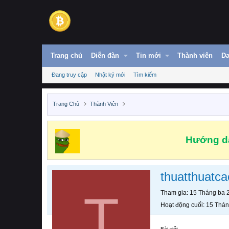
Trang chủ
Diễn đàn
Tin mới
Thành viên
Da
Đang truy cập
Nhật ký mới
Tìm kiếm
Trang Chủ
Thành Viên
Hướng dẫ
thuatthuatc
T
Tham gia
15 Tháng ba 
Hoạt động cuối
15 Thán
Bài viết