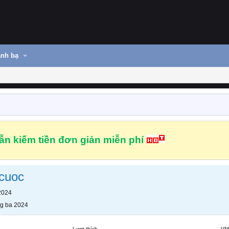
nh bạ
n kiếm tiền đơn giản miễn phí
acuoc
2024
g ba 2024
Lượt thích
VN