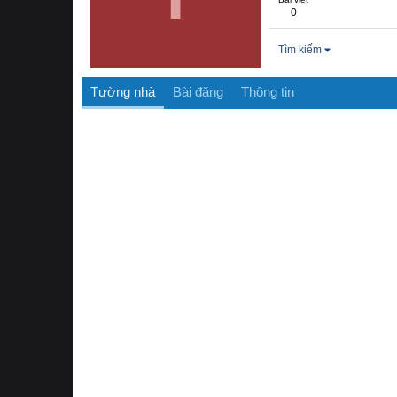
0
Tìm kiếm
Tường nhà
Bài đăng
Thông tin