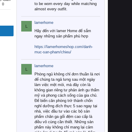
to be worn every day while matching
0
almost every outfit.
lamerhome
L
Hãy đến với lamer Home để sắm
ngay những sản phẩm phù hợp
https://lamerhomeshop.com/danh-
muc-san-pham/chieu/
lamerhome
L
Phòng ngủ không chỉ đơn thuần là nơi
để chúng ta ngả lưng sau một ngày
làm việc mệt mỏi, mà đây còn là
không gian riêng tư phản ánh gu thẩm
mỹ và phong cách sống của gia chủ.
Để biến căn phòng trở thành chốn
nghỉ dưỡng đích thực 5 sao ngay tại
nhà, việc đầu tư vào các bộ sản
phẩm chăn ga gối đệm cao cấp là
điều vô cùng cần thiết. Những sản
phẩm này không chỉ mang lại cảm