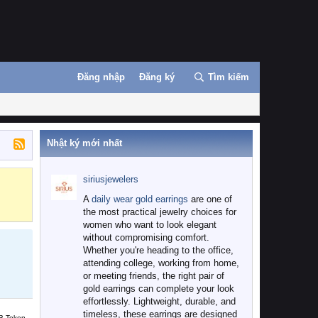
Đăng nhập
Đăng ký
Tìm kiếm
Nhật ký mới nhất
siriusjewelers
Binance
MEXC
A
daily wear gold earrings
are one of
the most practical jewelry choices for
women who want to look elegant
without compromising comfort.
Whether you're heading to the office,
attending college, working from home,
or meeting friends, the right pair of
gold earrings can complete your look
effortlessly. Lightweight, durable, and
timeless, these earrings are designed
B Token