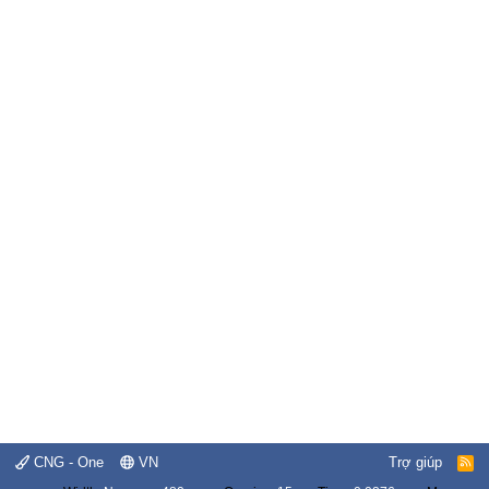
CNG - One
VN
Trợ giúp
R
S