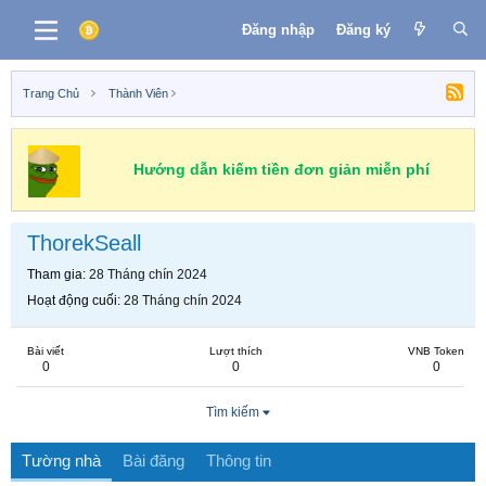
Đăng nhập
Đăng ký
Trang Chủ
Thành Viên
Hướng dẫn kiếm tiền đơn giản miễn phí
ThorekSeall
Tham gia
28 Tháng chín 2024
Hoạt động cuối
28 Tháng chín 2024
Bài viết
Lượt thích
VNB Token
0
0
0
Tìm kiếm
Tường nhà
Bài đăng
Thông tin