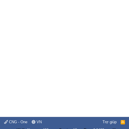
CNG - One
VN
Trợ giúp
R
S