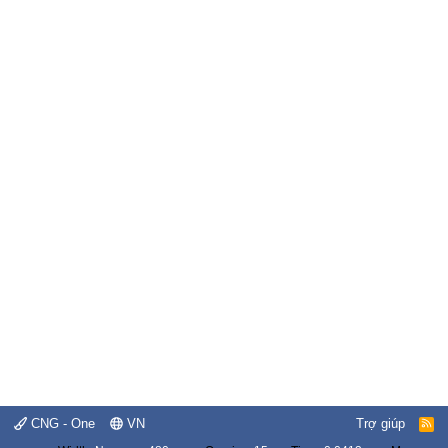
CNG - One
VN
Trợ giúp
R
S