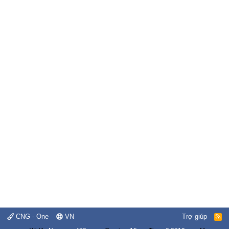
CNG - One
VN
Trợ giúp
R
S